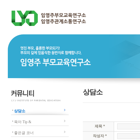
상담소
상담소
육아 Tip &
제목 *
좋은글 코너
작성자 *