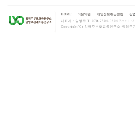
HOME
이용약관
개인정보취급방침
강연
대표자 : 임영주 T. 070-7504-0804 Email. ide
Copyright(C) 임영주부모교육연구소·임영주관계소