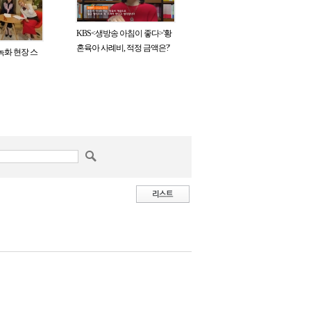
KBS<생방송 아침이 좋다>'황
혼육아 사례비, 적정 금액은?'
 녹화 현장 스