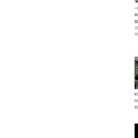
<
회
말
고
가
K
아
전