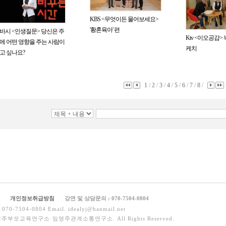
KBS <무엇이든 물어보세요>
'황혼육아' 편
바시 <인생질문> 당신은 주
Ktv <이오공감>
에 어떤 영향을 주는 사람이
케치
고 싶나요?
1
/
2
/
3
/
4
/
5
/
6
/
7
/
8
/
개인정보취급방침
강연 및 상담문의 : 070-7504-0804
0-7504-0804 Email. idealyj@hanmail.net
 임영주부모교육연구소·임영주관계소통연구소. All Rights Reserved.