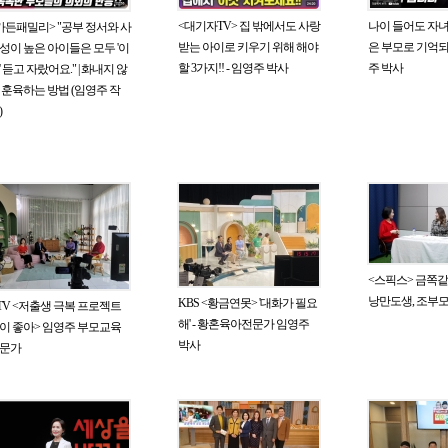
<대기자TV> 집 밖에서도 사랑
나이 들어도 자녀
가든패밀리> "공부 정서와 사
받는 아이로 키우기 위해 해야
은 부모로 기억되는
성이 높은 아이들은 모두 '이
할 3가지!! - 임영주 박사
주 박사
' 듣고 자랐어요." | 화내지 않
 훈육하는 방법 (임영주 작
)
<스픽스> 금쪽같은
낭만도생, 조부
KBS <황금연못> '대화가 필요
TV <저출생 극복 프로젝트
해' - 황혼육아전문가 임영주
이 좋아> 임영주 부모교육
박사
문가