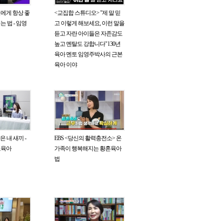
에게 항상 좋
<교집합 스튜디오> "제 말 믿
 법 - 임영
고 이렇게 해보세요, 이런 말을
듣고 자란 아이들은 자존감도
높고 멘탈도 강합니다" l 30년
육아 멘토 임영주박사의 근본
육아 이야
 내 새끼 -
EBS <당신의 활력충전소> 온
모육아
가족이 행복해지는 황혼육아
법