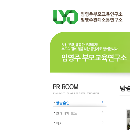
방
방송출연
인쇄매체 보도
저서