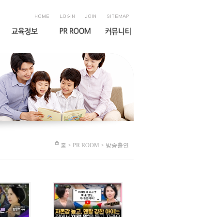
홈
> PR ROOM > 방송출연